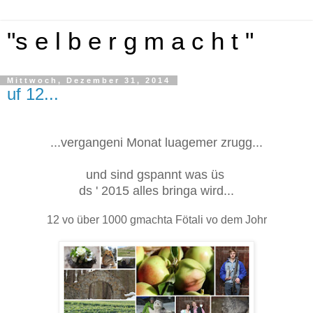
"s e l b e r g m a c h t "
Mittwoch, Dezember 31, 2014
uf 12...
...vergangeni Monat luagemer zrugg...
und sind gspannt was üs
ds ' 2015 alles bringa wird...
12 vo über 1000 gmachta Fötali vo dem Johr