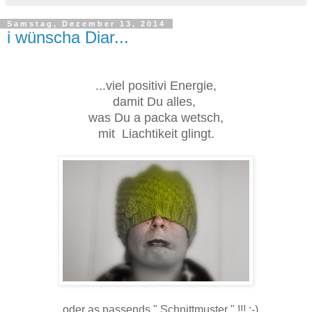
Samstag, Dezember 13, 2014
i wünscha Diar...
...viel positivi Energie,
damit Du alles,
was Du a packa wetsch,
mit Liachtikeit glingt.
...oder as passends " Schnittmuster " !!! ;-)