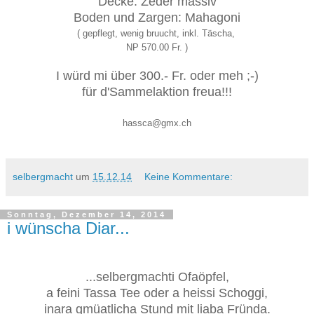
Decke: Zeder massiv
Boden und Zargen: Mahagoni
( gepflegt, wenig bruucht, inkl. Täscha,
NP 570.00 Fr. )
I würd mi über 300.- Fr. oder meh ;-)
für d'Sammelaktion freua!!!
hassca@gmx.ch
selbergmacht
um
15.12.14
Keine Kommentare:
Sonntag, Dezember 14, 2014
i wünscha Diar...
...selbergmachti Ofaöpfel,
a feini Tassa Tee oder a heissi Schoggi,
inara gmüatlicha Stund mit liaba Fründa.