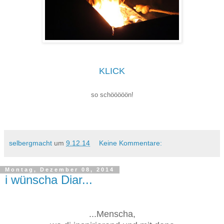
KLICK
so schööööön!
selbergmacht
um
9.12.14
Keine Kommentare:
Montag, Dezember 08, 2014
i wünscha Diar...
...Menscha,