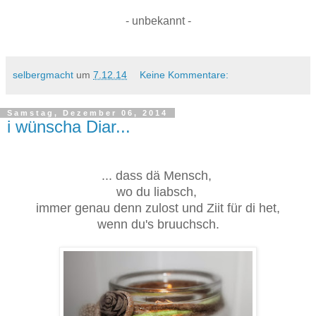
- unbekannt -
selbergmacht
um
7.12.14
Keine Kommentare:
Samstag, Dezember 06, 2014
i wünscha Diar...
... dass dä Mensch,
wo du liabsch,
immer genau denn zulost und Ziit für di het,
wenn du's bruuchsch.