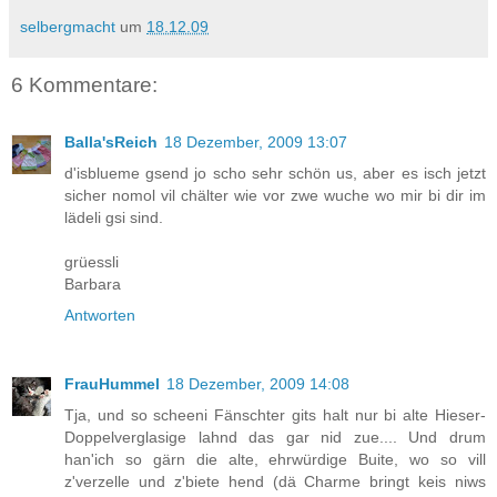
selbergmacht
um
18.12.09
6 Kommentare:
Balla'sReich
18 Dezember, 2009 13:07
d'isblueme gsend jo scho sehr schön us, aber es isch jetzt
sicher nomol vil chälter wie vor zwe wuche wo mir bi dir im
lädeli gsi sind.
grüessli
Barbara
Antworten
FrauHummel
18 Dezember, 2009 14:08
Tja, und so scheeni Fänschter gits halt nur bi alte Hieser-
Doppelverglasige lahnd das gar nid zue.... Und drum
han'ich so gärn die alte, ehrwürdige Buite, wo so vill
z'verzelle und z'biete hend (dä Charme bringt keis niws